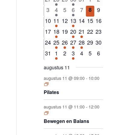
Evenementen
evenementen
evenementen
evenementen
evenement
evenementen
evenementen
evenementen
0
3
0
1
0
0
0
3
4
5
6
7
8
9
evenementen
evenementen
evenementen
evenement
evenementen
evenementen
evenementen
0
3
0
1
0
0
0
10
11
12
13
14
15
16
evenementen
evenementen
evenementen
evenement
evenementen
evenementen
evenementen
0
3
0
1
1
0
0
17
18
19
20
21
22
23
evenementen
evenementen
evenementen
evenement
evenement
evenementen
evenementen
0
3
1
1
1
0
0
24
25
26
27
28
29
30
evenementen
evenementen
evenement
evenement
evenement
evenementen
evenementen
0
3
0
1
0
0
0
31
1
2
3
4
5
6
evenementen
evenementen
evenementen
evenement
evenementen
evenementen
evenementen
augustus 11
augustus 11 @ 09:00
-
10:00
Pilates
augustus 11 @ 11:00
-
12:00
Bewegen en Balans