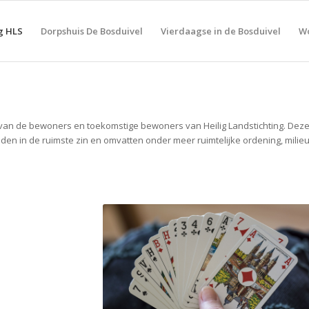
g HLS
Dorpshuis De Bosduivel
Vierdaagse in de Bosduivel
Wo
 van de bewoners en toekomstige bewoners van Heilig Landstichting. Dez
n in de ruimste zin en omvatten onder meer ruimtelijke ordening, milieu