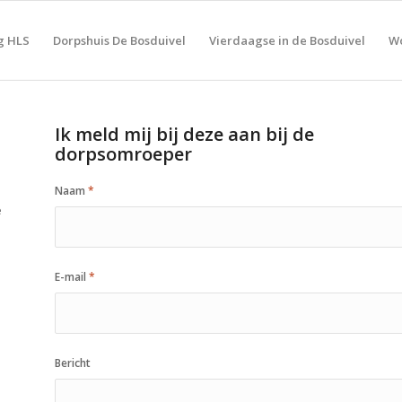
g HLS
Dorpshuis De Bosduivel
Vierdaagse in de Bosduivel
Wo
Ik meld mij bij deze aan bij de
dorpsomroeper
Naam
*
e
E-mail
*
Bericht