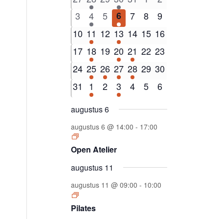
Evenementen
evenementen
evenementen
evenementen
evenement
evenementen
evenementen
evenementen
0
3
0
1
0
0
0
3
4
5
6
7
8
9
evenementen
evenementen
evenementen
evenement
evenementen
evenementen
evenementen
0
3
0
1
0
0
0
10
11
12
13
14
15
16
evenementen
evenementen
evenementen
evenement
evenementen
evenementen
evenementen
0
3
0
1
1
0
0
17
18
19
20
21
22
23
evenementen
evenementen
evenementen
evenement
evenement
evenementen
evenementen
0
3
1
1
1
0
0
24
25
26
27
28
29
30
evenementen
evenementen
evenement
evenement
evenement
evenementen
evenementen
0
3
0
1
0
0
0
31
1
2
3
4
5
6
evenementen
evenementen
evenementen
evenement
evenementen
evenementen
evenementen
augustus 6
augustus 6 @ 14:00
-
17:00
Open Atelier
augustus 11
augustus 11 @ 09:00
-
10:00
Pilates