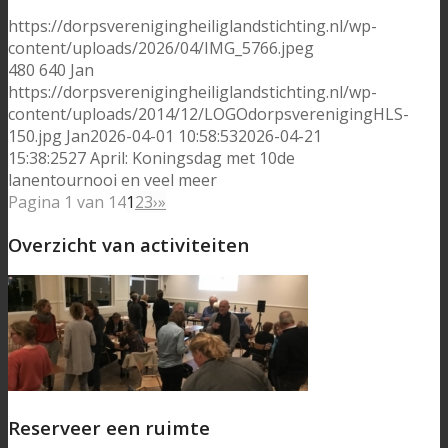
https://dorpsverenigingheiliglandstichting.nl/wp-
content/uploads/2026/04/IMG_5766.jpeg
480
640
Jan
https://dorpsverenigingheiliglandstichting.nl/wp-
content/uploads/2014/12/LOGOdorpsverenigingHLS-
150.jpg
Jan
2026-04-01 10:58:53
2026-04-21
15:38:25
27 April: Koningsdag met 10de
lanentournooi en veel meer
Pagina 1 van 14
1
2
3
›
»
Overzicht van activiteiten
Reserveer een ruimte