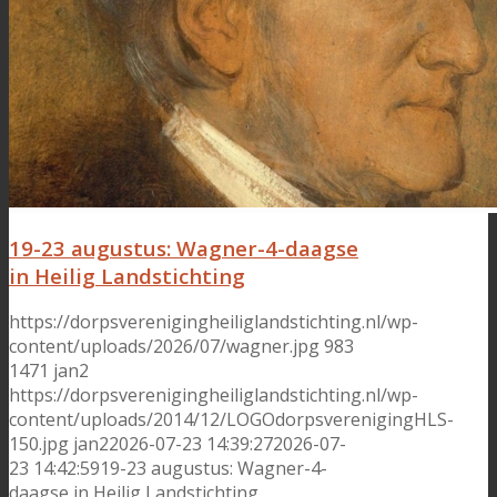
19-23 augustus: Wagner-4-daagse
in Heilig Landstichting
https://dorpsverenigingheiliglandstichting.nl/wp-
content/uploads/2026/07/wagner.jpg
983
1471
jan2
https://dorpsverenigingheiliglandstichting.nl/wp-
content/uploads/2014/12/LOGOdorpsverenigingHLS-
150.jpg
jan2
2026-07-23 14:39:27
2026-07-
23 14:42:59
19-23 augustus: Wagner-4-
daagse in Heilig Landstichting