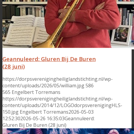
Geannuleerd: Gluren Bij De Buren
(28 juni)
https://dorpsverenigingheiliglandstichting.nl/wp-
content/uploads/2026/05/william.jpg
586
565
Engelbert Torremans
https://dorpsverenigingheiliglandstichting.nl/wp-
content/uploads/2014/12/LOGOdorpsverenigingHLS-
150.jpg
Engelbert Torremans
2026-05-03
12:52:30
2026-05-26 16:35:03
Geannuleerd:
Gluren Bij De Buren (28 juni)