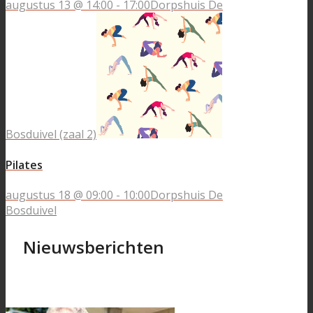
augustus 13 @ 14:00
-
17:00
Dorpshuis De
Bosduivel (zaal 2)
Pilates
augustus 18 @ 09:00
-
10:00
Dorpshuis De
Bosduivel
Nieuwsberichten