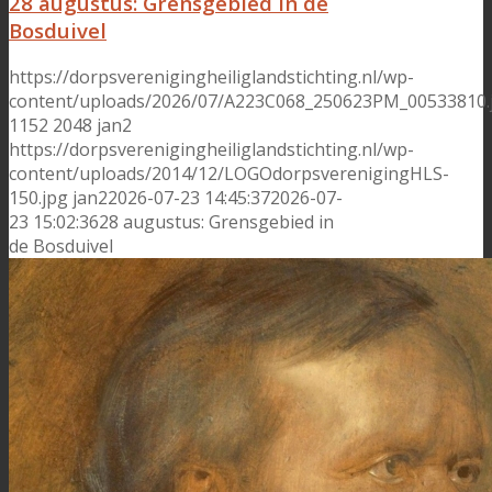
28 augustus: Grensgebied in de
Bosduivel
https://dorpsverenigingheiliglandstichting.nl/wp-
content/uploads/2026/07/A223C068_250623PM_00533810.
1152
2048
jan2
https://dorpsverenigingheiliglandstichting.nl/wp-
content/uploads/2014/12/LOGOdorpsverenigingHLS-
150.jpg
jan2
2026-07-23 14:45:37
2026-07-
23 15:02:36
28 augustus: Grensgebied in
de Bosduivel