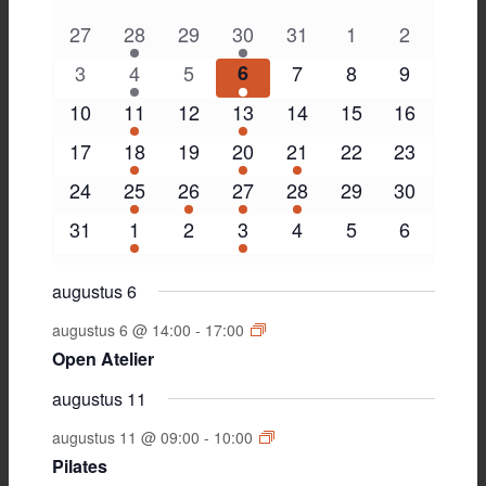
van
0
3
0
1
0
0
0
27
28
29
30
31
1
2
evenementen
evenementen
evenementen
evenement
evenementen
evenementen
evenemen
Evenementen
0
3
0
1
0
0
0
3
4
5
6
7
8
9
evenementen
evenementen
evenementen
evenement
evenementen
evenementen
evenemen
0
3
0
1
0
0
0
10
11
12
13
14
15
16
evenementen
evenementen
evenementen
evenement
evenementen
evenementen
evenemen
0
3
0
1
1
0
0
17
18
19
20
21
22
23
evenementen
evenementen
evenementen
evenement
evenement
evenementen
evenemen
0
3
1
1
1
0
0
24
25
26
27
28
29
30
evenementen
evenementen
evenement
evenement
evenement
evenementen
evenemen
0
3
0
1
0
0
0
31
1
2
3
4
5
6
evenementen
evenementen
evenementen
evenement
evenementen
evenementen
evenemen
augustus 6
augustus 6 @ 14:00
-
17:00
Open Atelier
augustus 11
augustus 11 @ 09:00
-
10:00
Pilates