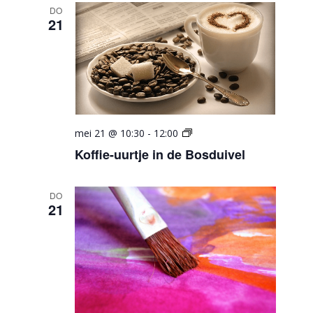
DO
21
Koffie-
mei 21 @ 10:30
-
12:00
uurtje
Koffie-uurtje in de Bosduivel
in
de
Bosduivel
DO
21