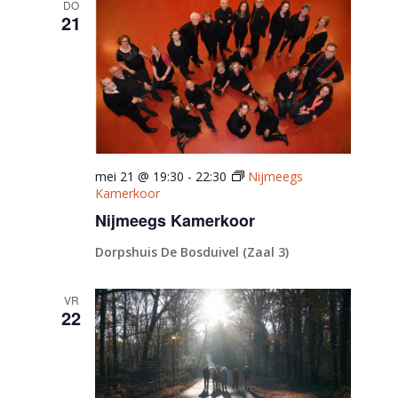
DO
21
mei 21 @ 19:30
-
22:30
Nijmeegs
Kamerkoor
Nijmeegs Kamerkoor
Dorpshuis De Bosduivel (Zaal 3)
VR
22