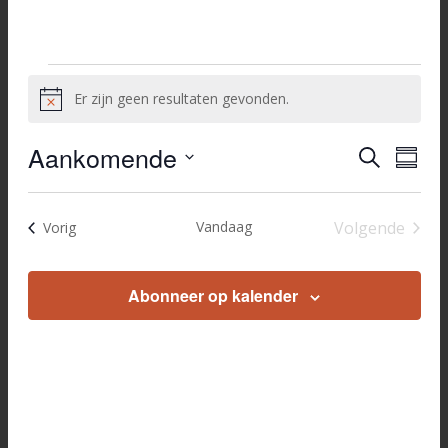
Evenementen
Er zijn geen resultaten gevonden.
Bericht
Aankomende
Evenem
Eve
Zoeken
Samen
wee
Selecteer
Zoeken
navi
datum
en
Vandaag
Volgende
Evenementen
Vorig
Evenemen
weerge
navigati
Abonneer op kalender