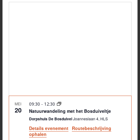
Selecteer
Zoeken
navi
datum
en
weerge
navigati
MEI
09:30
-
12:30
20
Natuurwandeling met het Bosduiveltje
Dorpshuis De Bosduivel
Joanneslaan 4, HLS
Details evenement
Routebeschrijving
ophalen