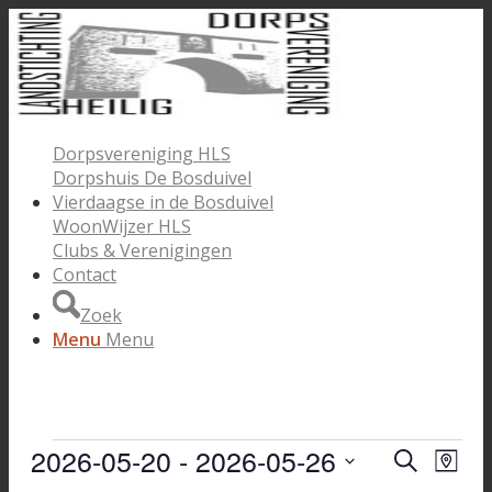
Dorpsvereniging HLS
Dorpshuis De Bosduivel
Vierdaagse in de Bosduivel
WoonWijzer HLS
Clubs & Verenigingen
Contact
Zoek
Menu
Menu
Evenementen
2026-05-20
 - 
2026-05-26
Evenem
Eve
Zoeken
Kaart
wee