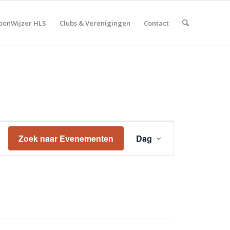
onWijzer HLS
Clubs & Verenigingen
Contact
Evenement
weergaven
Zoek naar Evenementen
Dag
navigatie