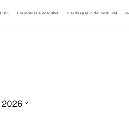
g HLS
Dorpshuis De Bosduivel
Vierdaagse in de Bosduivel
Wo
i 2026