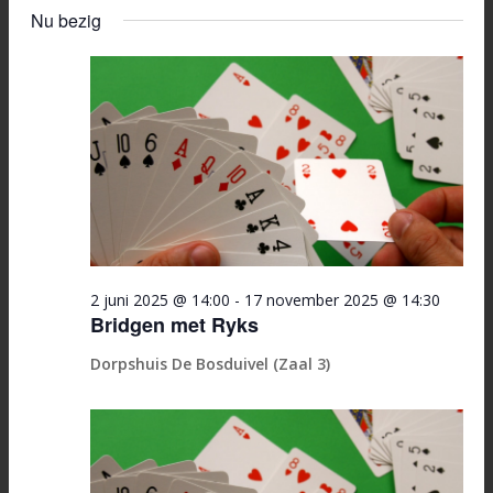
in
Selecteer
Zoeken
navi
Nu bezig
een
15
en
datum.
november
weerge
2025
navigati
2 juni 2025 @ 14:00
-
17 november 2025 @ 14:30
Bridgen met Ryks
Dorpshuis De Bosduivel (Zaal 3)