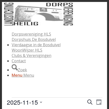
Dorpsvereniging HLS
Dorpshuis De Bosduivel
Vierdaagse in de Bosduivel
WoonWijzer HLS
Clubs & Verenigingen
Contact
Zoek
Menu
Menu
Evenementen
2025-11-15
Evenem
Eve
Zoeken
Dag
wee