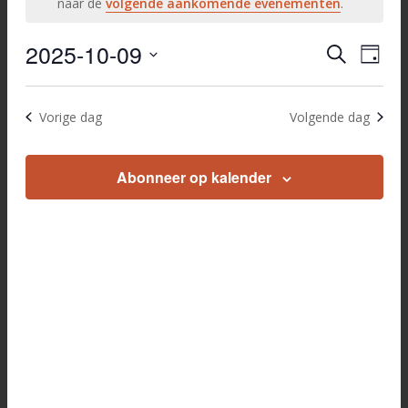
in
Bericht
naar de
volgende aankomende evenementen
.
9
2025-10-09
Evenem
Eve
Zoeken
oktober
Dag
wee
Selecteer
Zoeken
2025
navi
een
en
Vorige dag
Volgende dag
datum.
weerge
navigati
Abonneer op kalender