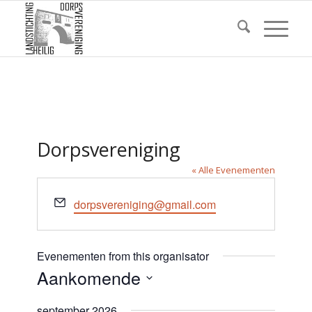
Dorpsvereniging
« Alle Evenementen
E-
dorpsvereniging@gmail.com
mail
Evenementen from this organisator
Aankomende
Selecteer
september 2026
een