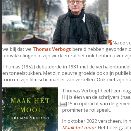
Dorpsvereniging HLS
Na de su
we blij dat we
Thomas Verbogt
bereid hebben gevonden om 
ontwikkelingen in zijn werk en zal het ook hebben over zij
Thomas (1952) debuteerde in 1981 met de verhalenbunde
en toneelstukken. Met zijn oeuvre groeide ook zijn publiek
toon en zijn filmische manier van vertellen. Ook met zijn hu
Thomas Verbogt heeft een dagel
Hij is één van de schrijvers (na
2015 in opdracht van de geme
Dorpshuis De Bosduivel
prominente rol speelt.
In oktober 2022 verscheen, in h
Maak het mooi.
Het boek gaat 