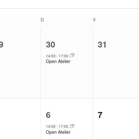
ENSDAG
D
DONDERDAG
V
VRIJDAG
1
0
9
30
31
venementen,
evenement,
evenemen
14:00
-
17:00
Open Atelier
1
0
6
7
venementen,
evenement,
evenemen
14:00
-
17:00
Open Atelier