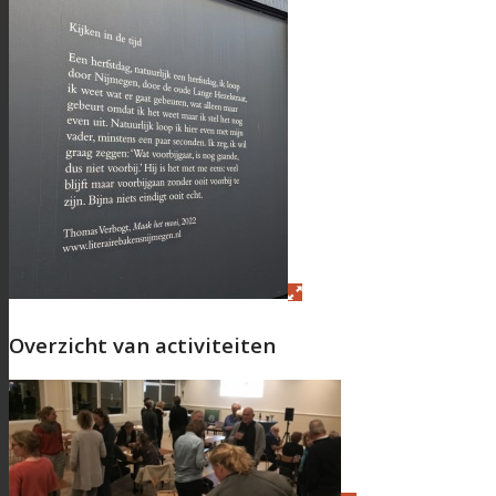
WoonWijzer HLS
Overzicht van activiteiten
Clubs & Verenigingen