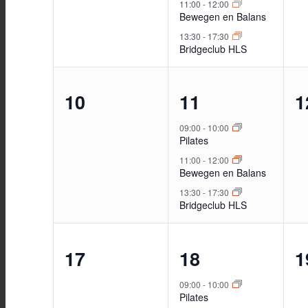
11:00
-
12:00
Bewegen en Balans
13:30
-
17:30
Bridgeclub HLS
0
3
0
10
11
1
evenementen,
evenementen,
e
09:00
-
10:00
Pilates
11:00
-
12:00
Bewegen en Balans
13:30
-
17:30
Bridgeclub HLS
0
3
0
17
18
1
evenementen,
evenementen,
e
09:00
-
10:00
Pilates