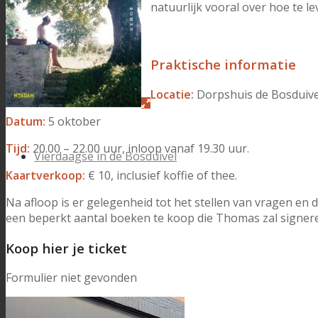
natuurlijk vooral over hoe te le
Praktische informatie
Locatie:
Dorpshuis de Bosduivel
Datum:
5 oktober
Tijd:
20.00 – 22.00 uur, inloop vanaf 19.30 uur.
Vierdaagse in de Bosduivel
Kaartverkoop:
€ 10, inclusief koffie of thee.
Na afloop is er gelegenheid tot het stellen van vragen en
een beperkt aantal boeken te koop die Thomas zal signer
Koop hier je ticket
Formulier niet gevonden