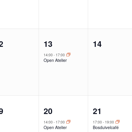
1
0
2
13
14
venementen,
evenement,
evenemen
14:00
-
17:00
Open Atelier
1
1
9
20
21
venementen,
evenement,
evenemen
14:00
-
17:00
17:00
-
19:00
Open Atelier
Bosduivelcafé