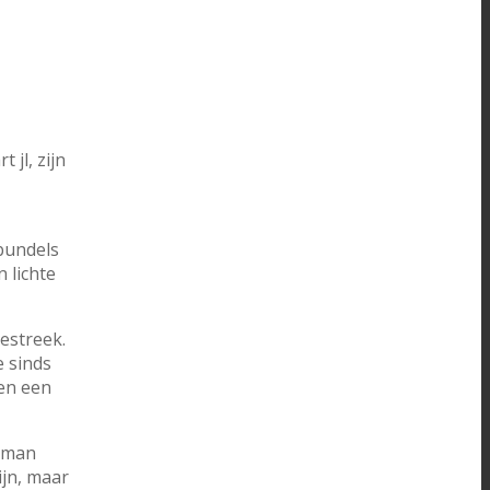
jl, zijn
nbundels
 lichte
estreek.
e sinds
en een
roman
ijn, maar