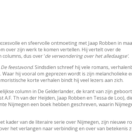
ccesvolle en sfeervolle ontmoeting met Jaap Robben in maart 
over zijn werk te komen vertellen. Hij vertelt over de
n columns, dus over ‘
de verwondering over het alledaagse’.
l
De feestavond
. Sindsdien schreef hij vele romans, verhale
. Waar hij vooral om geprezen wordt is zijn melancholieke en
moristische korte verhalen bindt hij veel lezers aan zich.
ijkse column in De Gelderlander, de krant van zijn geboort
ast A.F. Th van der Heijden, Jaap Robben en Tessa de Loo), di
ente Nijmegen een boek hebben geschreven, waarin Nijmeg
et kader van de literaire serie over Nijmegen, zijn nieuwe 
over het verlangen naar verbinding en over van betekenis z