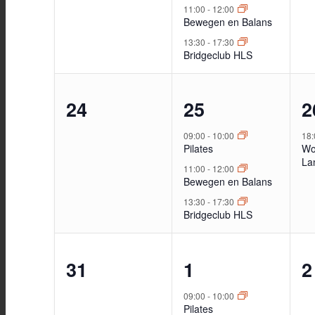
11:00
-
12:00
Bewegen en Balans
13:30
-
17:30
Bridgeclub HLS
0
3
1
24
25
2
evenementen,
evenementen,
e
09:00
-
10:00
18
Pilates
Wo
Lan
11:00
-
12:00
Bewegen en Balans
13:30
-
17:30
Bridgeclub HLS
0
3
0
31
1
2
evenementen,
evenementen,
e
09:00
-
10:00
Pilates