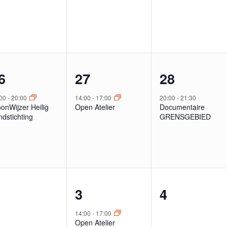
1
1
6
27
28
venement,
evenement,
evenemen
:00
-
20:00
14:00
-
17:00
20:00
-
21:30
onWijzer Heilig
Open Atelier
Documentaire
dstichting
GRENSGEBIED
1
0
3
4
venementen,
evenement,
evenemen
14:00
-
17:00
Open Atelier