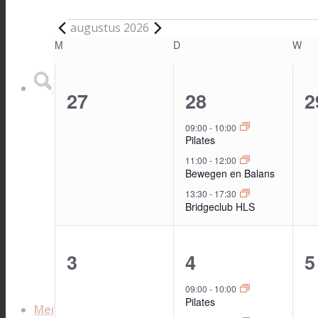
Evenementen
augustus 2026
Kalender
M
MAANDAG
D
DINSDAG
W
WO
van
Zoek
Evenementen
0
3
0
27
28
2
evenementen,
evenementen,
e
09:00
-
10:00
Pilates
11:00
-
12:00
Bewegen en Balans
13:30
-
17:30
Bridgeclub HLS
0
3
0
3
4
5
evenementen,
evenementen,
e
09:00
-
10:00
Pilates
Menu
Menu