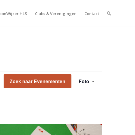
onWijzer HLS
Clubs & Verenigingen
Contact
Evenement
weergaven
Zoek naar Evenementen
Foto
navigatie