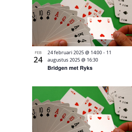
of
events
in
Photo
View
24 februari 2025 @ 14:00
-
11
FEB
24
augustus 2025 @ 16:30
Bridgen met Ryks