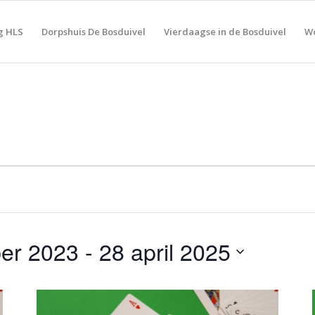
g HLS
Dorpshuis De Bosduivel
Vierdaagse in de Bosduivel
Wo
er 2023
 - 
28 april 2025