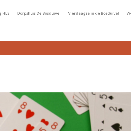
g HLS
Dorpshuis De Bosduivel
Vierdaagse in de Bosduivel
Wo