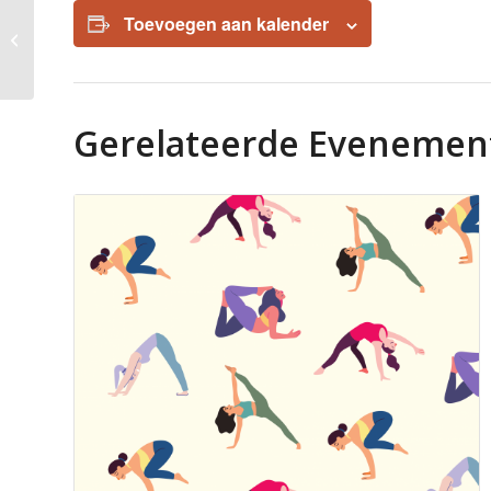
Toevoegen aan kalender
Bridgen met Ryks
Gerelateerde Evenemen