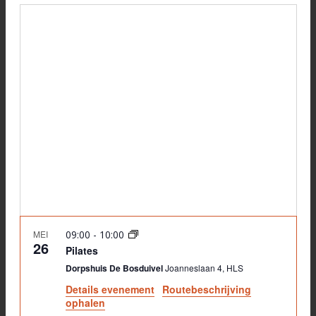
Selecteer
Zoeken
navi
datum
en
weerge
navigati
MEI
09:00
-
10:00
26
Pilates
Dorpshuis De Bosduivel
Joanneslaan 4, HLS
Details evenement
Routebeschrijving
ophalen