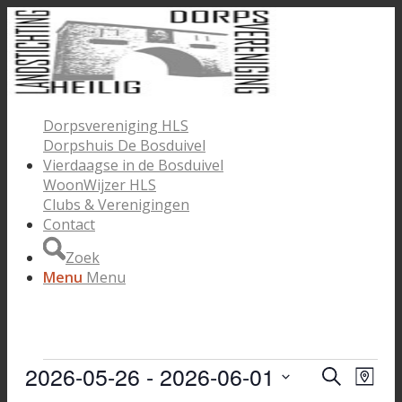
Dorpsvereniging HLS
Dorpshuis De Bosduivel
Vierdaagse in de Bosduivel
WoonWijzer HLS
Clubs & Verenigingen
Contact
Zoek
Menu
Menu
Evenementen
2026-05-26
 - 
2026-06-01
Evenem
Eve
Zoeken
Kaart
wee