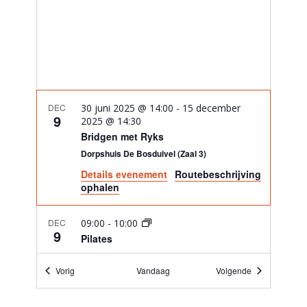
DEC
30 juni 2025 @ 14:00
-
15 december
9
2025 @ 14:30
Bridgen met Ryks
Dorpshuis De Bosduivel (Zaal 3)
Details evenement
Routebeschrijving
ophalen
DEC
09:00
-
10:00
9
Pilates
Dorpshuis De Bosduivel
Joanneslaan 4, HLS
Evenementen
Evenementen
Vorig
Vandaag
Volgende
DEC
10:30
-
12:00
9