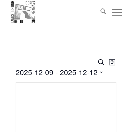
Evenementen
Eveneme
Evene
Zoeken
Kaart
weerg
Zoeken
2025-12-09
 - 
2025-12-12
navigat
en
Selecteer
weergev
datum
navigatie