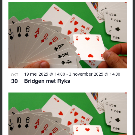
Selecteer
Zoeken
List
navi
datum
en
of
weerge
events
navigati
in
Photo
View
19 mei 2025 @ 14:00
-
3 november 2025 @ 14:30
OKT
30
Bridgen met Ryks