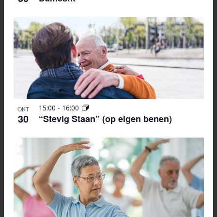
15:00
-
16:00
OKT
30
“Stevig Staan” (op eigen benen)