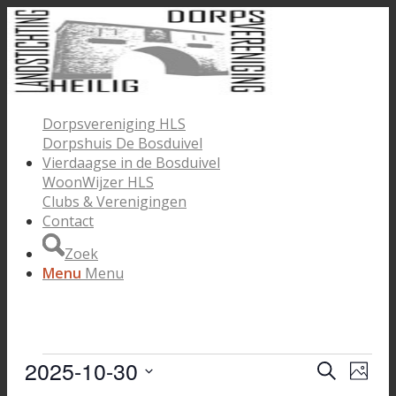
Dorpsvereniging HLS
Dorpshuis De Bosduivel
Vierdaagse in de Bosduivel
WoonWijzer HLS
Clubs & Verenigingen
Contact
Zoek
Menu
Menu
Evenementen
2025-10-30
Evenem
Eve
Zoeken
Foto
wee