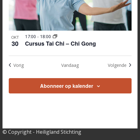
17:00
-
18:00
OKT
30
Cursus Tai Chi – Chi Gong
Evenementen
Evene
Vorig
Vandaag
Volgende
Abonneer op kalender
© Copyright - Heiligland Stichting