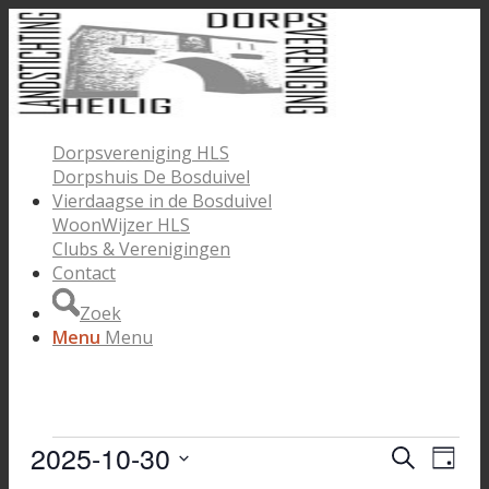
Dorpsvereniging HLS
Dorpshuis De Bosduivel
Vierdaagse in de Bosduivel
WoonWijzer HLS
Clubs & Verenigingen
Contact
Zoek
Menu
Menu
Evenementen
2025-10-30
Evenem
Eve
Zoeken
Dag
wee