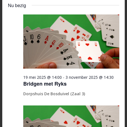
in
Selecteer
Zoeken
navi
Nu bezig
een
30
en
datum.
oktober
weerge
2025
navigati
19 mei 2025 @ 14:00
-
3 november 2025 @ 14:30
Bridgen met Ryks
Dorpshuis De Bosduivel (Zaal 3)