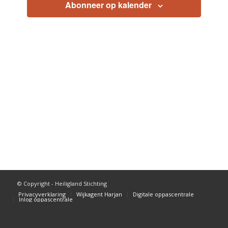
Abonneer op kalender
© Copyright - Heiligland Stichting
Privacyverklaring
Wijkagent Harjan
Digitale oppascentrale
Inlog oppascentrale