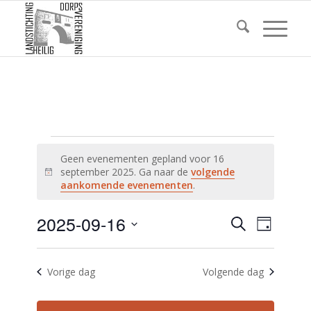
Evenementen
Geen evenementen gepland voor 16
in
september 2025. Ga naar de
volgende
Bericht
aankomende evenementen
.
16
september
Eveneme
2025-09-16
Evene
Zoeken
Dag
weerg
Zoeken
2025
Selecteer
navigat
een
en
Vorige dag
Volgende dag
datum.
weergev
navigatie