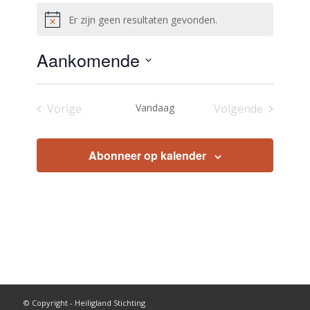
Er zijn geen resultaten gevonden.
Bericht
Aankomende
Selecteer
een
Vorige
Vandaag
Volgende
datum.
Evenementen
Evenementen
Abonneer op kalender
© Copyright - Heiligland Stichting