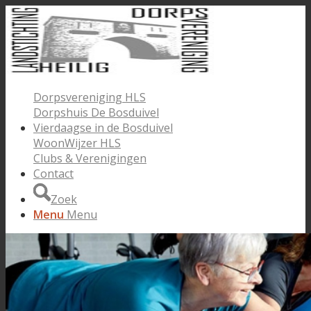
Dorpsvereniging HLS
Dorpshuis De Bosduivel
Vierdaagse in de Bosduivel
WoonWijzer HLS
Clubs & Verenigingen
Contact
Zoek
Menu
Menu