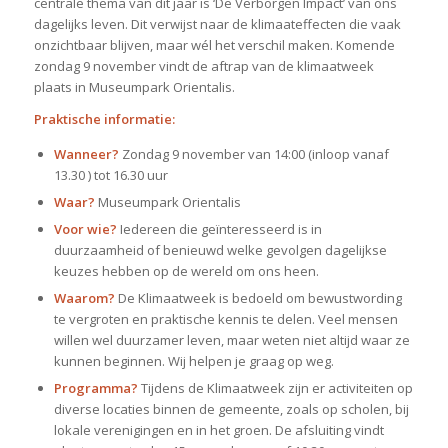
centrale thema van dit jaar is ‘De Verborgen Impact’ van ons
dagelijks leven. Dit verwijst naar de klimaateffecten die vaak
onzichtbaar blijven, maar wél het verschil maken. Komende
zondag 9 november vindt de aftrap van de klimaatweek
plaats in Museumpark Orientalis.
Praktische informatie:
Wanneer?
Zondag 9 november van 14:00 (inloop vanaf
13.30 ) tot 16.30 uur
Waar?
Museumpark Orientalis
Voor wie?
Iedereen die geïnteresseerd is in
duurzaamheid of benieuwd welke gevolgen dagelijkse
keuzes hebben op de wereld om ons heen.
Waarom?
De Klimaatweek is bedoeld om bewustwording
te vergroten en praktische kennis te delen. Veel mensen
willen wel duurzamer leven, maar weten niet altijd waar ze
kunnen beginnen. Wij helpen je graag op weg.
Programma?
Tijdens de Klimaatweek zijn er activiteiten op
diverse locaties binnen de gemeente, zoals op scholen, bij
lokale verenigingen en in het groen. De afsluiting vindt