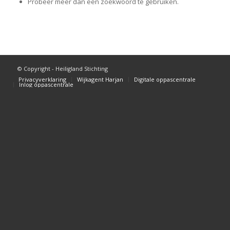
Probeer meer dan een zoekwoord te gebruiken.
© Copyright - Heiligland Stichting
Privacyverklaring
Wijkagent Harjan
Digitale oppascentrale
Inlog oppascentrale