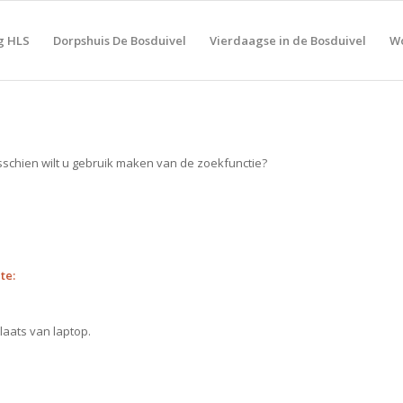
g HLS
Dorpshuis De Bosduivel
Vierdaagse in de Bosduivel
Wo
sschien wilt u gebruik maken van de zoekfunctie?
te:
laats van laptop.