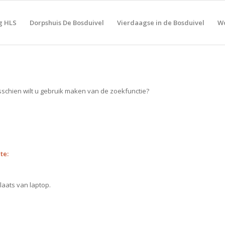
g HLS
Dorpshuis De Bosduivel
Vierdaagse in de Bosduivel
Wo
sschien wilt u gebruik maken van de zoekfunctie?
te:
laats van laptop.