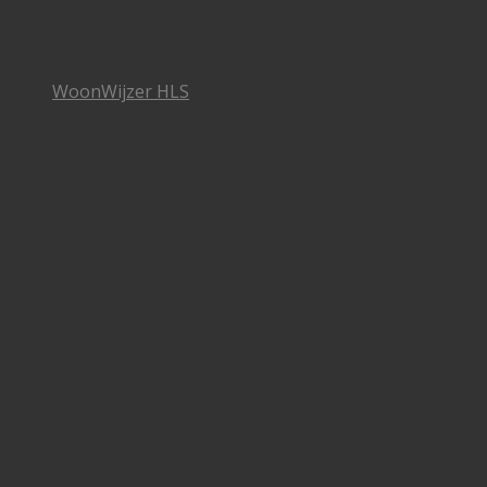
WoonWijzer HLS
Clubs & Verenigingen