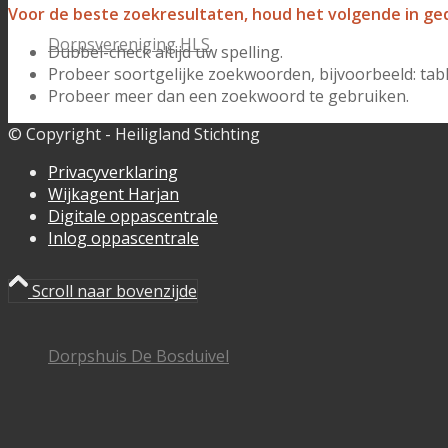
Voor de beste zoekresultaten, houd het volgende in ge
Dorpsvereniging HLS
Dubbel-check altijd uw spelling.
Probeer soortgelijke zoekwoorden, bijvoorbeeld: table
Probeer meer dan een zoekwoord te gebruiken.
© Copyright - Heiligland Stichting
Privacyverklaring
Wijkagent Harjan
Digitale oppascentrale
Inlog oppascentrale
Scroll naar bovenzijde
Dorpshuis De Bosduivel