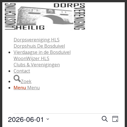
Dorpsvereniging HLS
Dorpshuis De Bosduivel
Vierdaagse in de Bosduivel
WoonWijzer HLS
Clubs & Verenigingen
Contact
Zoek
Menu
Menu
Evenementen
2026-06-01
Evenem
Eve
Zoeken
Dag
wee