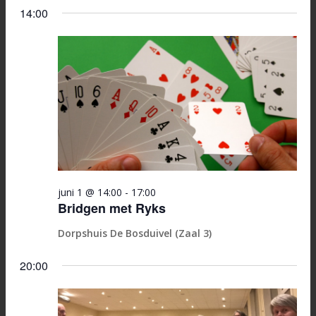
in
Selecteer
Zoeken
navi
14:00
een
1
en
datum.
juni
weerge
2026
navigati
juni 1 @ 14:00
-
17:00
Bridgen met Ryks
Dorpshuis De Bosduivel (Zaal 3)
20:00