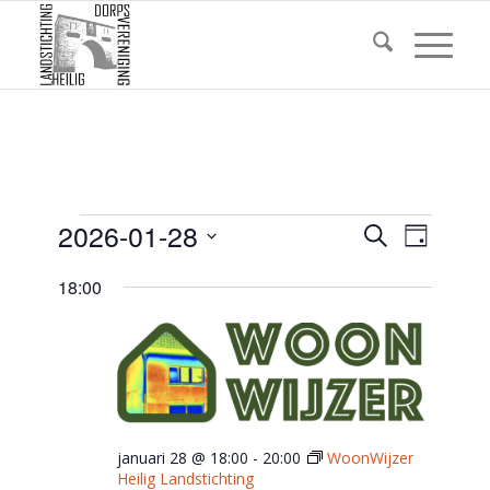
Evenementen
Eveneme
2026-01-28
Evene
Zoeken
Dag
weerg
Zoeken
in
Selecteer
navigat
18:00
een
en
28
datum.
weergev
januari
navigatie
2026
januari 28 @ 18:00
-
20:00
WoonWijzer
Heilig Landstichting