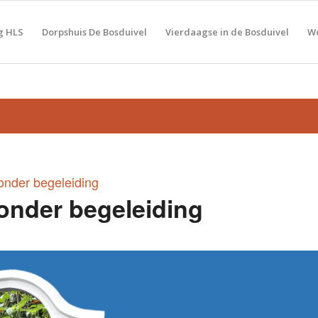
g HLS
Dorpshuis De Bosduivel
Vierdaagse in de Bosduivel
Wo
onder begeleiding
onder begeleiding