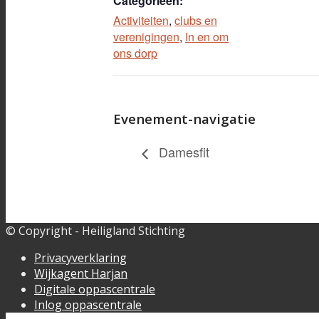
Categorieën:
Activiteiten
,
clubs en
verenigingen
,
In en om
ons dorp
Evenement-navigatie
Damesfit
© Copyright - Heiligland Stichting
Privacyverklaring
Wijkagent Harjan
Digitale oppascentrale
Inlog oppascentrale