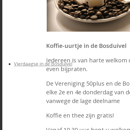
Koffie-uurtje in de Bosduivel
Iedereen is van harte welkom 
Vierdaagse in de Bosduivel
even bijpraten.
De Vereniging 50plus en de B
elke 2e en 4e donderdag van de
vanwege de lage deelname
Koffie en thee zijn gratis!
Vanaf 10.30 uur bent u welko