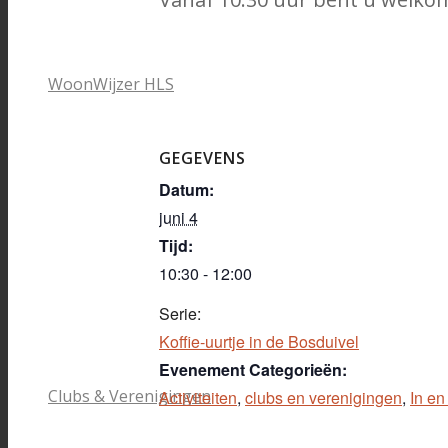
WoonWijzer HLS
GEGEVENS
Datum:
juni 4
Tijd:
10:30 - 12:00
Serie:
Koffie-uurtje in de Bosduivel
Evenement Categorieën:
Clubs & Verenigingen
Activiteiten
,
clubs en verenigingen
,
In en