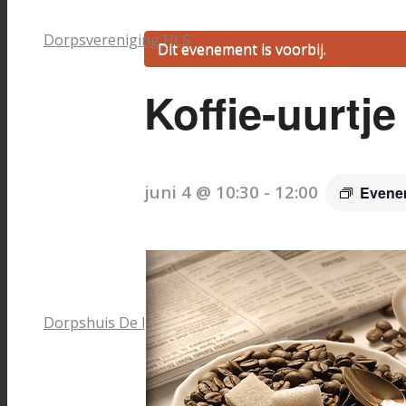
Dorpsvereniging HLS
Dit evenement is voorbij.
Koffie-uurtje
juni 4 @ 10:30
-
12:00
Evene
Dorpshuis De Bosduivel