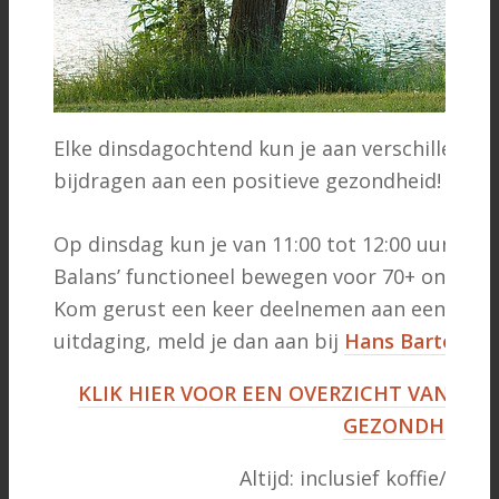
Elke dinsdagochtend kun je aan verschillende 
bijdragen aan een positieve gezondheid!
Op dinsdag kun je van 11:00 tot 12:00 uur me
Balans’ functioneel bewegen voor 70+ onder lei
Kom gerust een keer deelnemen aan een proefle
uitdaging, meld je dan aan bij
Hans
Bartels,
of
KLIK HIER VOOR EEN OVERZICHT VAN HE
GEZONDHEID
Altijd: inclusief koffie/thee