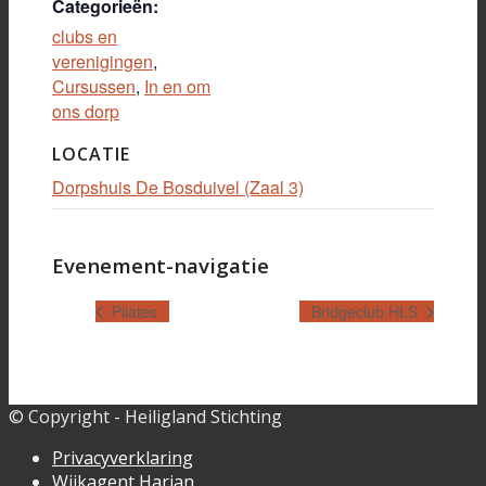
Categorieën:
clubs en
verenigingen
,
Cursussen
,
In en om
ons dorp
LOCATIE
Dorpshuis De Bosduivel (Zaal 3)
Evenement-navigatie
Pilates
Bridgeclub HLS
© Copyright - Heiligland Stichting
Privacyverklaring
Wijkagent Harjan