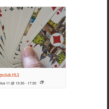
geclub HLS
tus 11 @ 13:30
-
17:30