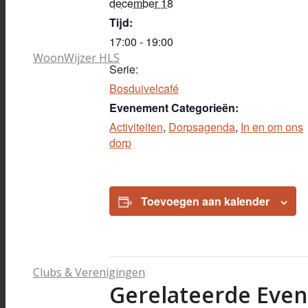
december 18
Tijd:
17:00 - 19:00
WoonWijzer HLS
Serie:
Bosduivelcafé
Evenement Categorieën:
Activiteiten
,
Dorpsagenda
,
In en om ons
dorp
Toevoegen aan kalender
Clubs & Verenigingen
Gerelateerde Eve