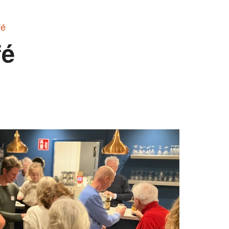
fé
fé