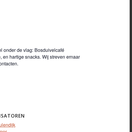
el onder de vlag: Bosduivelcafé
 en hartige snacks. Wij streven ernaar
ontacten.
ISATOREN
ulendijk
mer