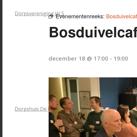
Dorpsvereniging HLS
Evenementenreeks:
Bosduivelca
Bosduivelca
december 18 @ 17:00
-
19:00
Dorpshuis De Bosduivel