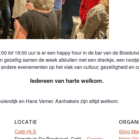
00 tot 19:00 uur is er een happy hour in de bar van de Bosduiv
gezellig samen de week afsluiten met een drankje, een nootje,
andere evenementen op het vlak van cultuur, gezelligheid en c
Iedereen van harte welkom.
eulendijk en Hans Vemer. Aanhakers zijn altijd welkom.
LOCATIE
ORGAN
Café HLS
Silvo Me
Hans Ve
Dorpshuis De Bosduivel, Café
+ Google