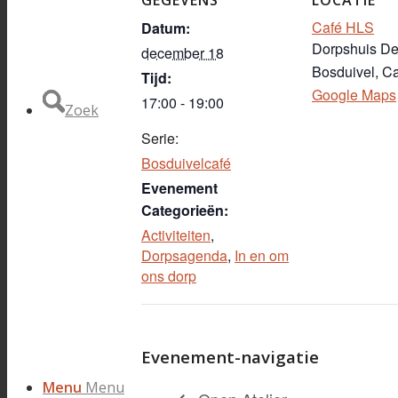
Café HLS
Datum:
Dorpshuis D
december 18
Bosduivel, C
Tijd:
Google Maps
17:00 - 19:00
Zoek
Serie:
Bosduivelcafé
Evenement
Categorieën:
Activiteiten
,
Dorpsagenda
,
In en om
ons dorp
Evenement-navigatie
Menu
Menu