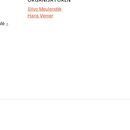
Silvo Meulendijk
Hans Vemer
e
afé
+