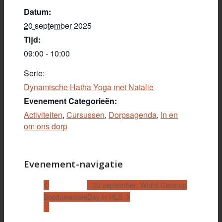
Datum:
20 september 2025
Tijd:
09:00 - 10:00
Serie:
Dynamische Hatha Yoga met Natalie
Evenement Categorieën:
Activiteiten
,
Cursussen
,
Dorpsagenda
,
In en
om ons dorp
Evenement-navigatie
20 september: World Cleanup
Day in HLS
Bosduivelcafé