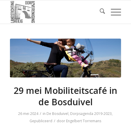
29 mei Mobiliteitscafé in
de Bosduivel
/
26 mei 2024
in
De Bosduivel
,
Dorpsagenda 2019-2023
,
/
Gepubliceerd
door
Engelbert Torremans