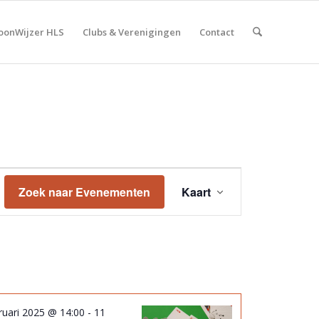
onWijzer HLS
Clubs & Verenigingen
Contact
Evenement
weergaven
Zoek naar Evenementen
Kaart
navigatie
ruari 2025 @ 14:00
-
11