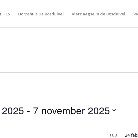
g HLS
Dorpshuis De Bosduivel
Vierdaagse in de Bosduivel
Wo
i 2025
 - 
7 november 2025
FEB
24 feb