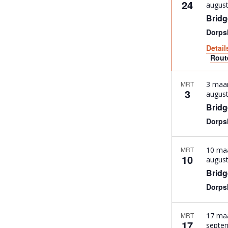
24
augus
Bridg
Dorpsh
Detai
Rout
MRT
3 maar
3
augus
Bridg
Dorpsh
MRT
10 ma
10
augus
Bridg
Dorpsh
MRT
17 ma
17
septe