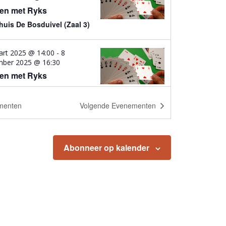
en met Ryks
uis De Bosduivel (Zaal 3)
art 2025 @ 14:00
-
8
mber 2025 @ 16:30
en met Ryks
uis De Bosduivel (Zaal 3)
menten
Volgende
Evenementen
art 2025 @ 14:00
-
15
mber 2025 @ 15:30
en met Ryks
Abonneer op kalender
uis De Bosduivel (Zaal 3)
l 2025 @ 14:00
-
22
mber 2025 @ 15:30
en met Ryks
uis De Bosduivel (Zaal 3)