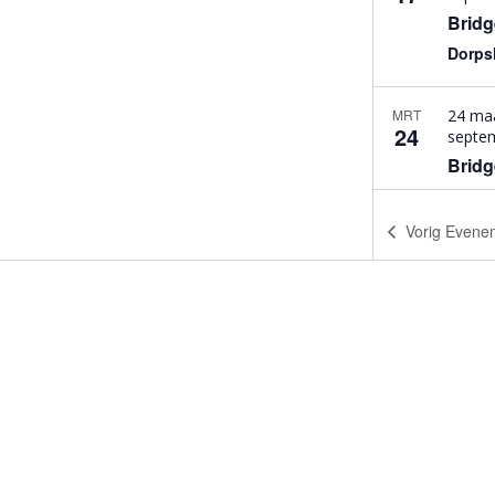
Bridg
Dorpsh
MRT
24 ma
24
septe
Bridg
Dorpsh
Vorig
Evene
MRT
31 ma
31
septe
Bridg
Dorpsh
APR
7 apri
7
septe
Bridg
Dorpsh