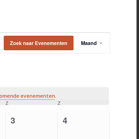
Evenement
Zoek naar Evenementen
Maand
weergaven
navigatie
komende evenementen
.
Z
ZATERDAG
Z
ZONDAG
0
0
3
4
ten,
evenementen,
evenementen,