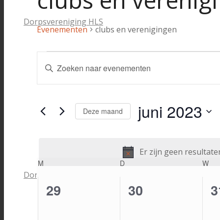
clubs en verenig
Dorpsvereniging HLS
Evenementen
clubs en verenigingen
Evenementen
Evenementen
Vul
Zoeken
een
keyword
en
in.
juni 2023
weergeven
Zoek
Deze maand
voor
navigatie
Selecteer
Evenementen
een
met
datum.
keyword.
Er zijn geen resulta
Kalender
M
MAANDAG
D
DINSDAG
W
WO
Dorpshuis De Bosduivel
van
0
0
0
29
30
3
Evenementen
evenementen,
evenementen,
e