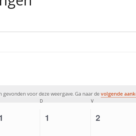
ingen
ten gevonden voor deze weergave. Ga naar de
volgende aan
Bericht
ENSDAG
D
DONDERDAG
V
VRIJDAG
0
0
1
1
2
venementen,
evenementen,
evenemen