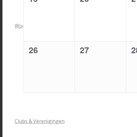
evenementen,
evenementen,
e
WoonWijzer HLS
0
0
0
26
27
2
evenementen,
evenementen,
e
Clubs & Verenigingen